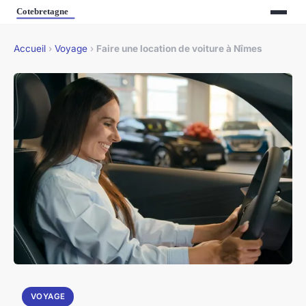
Accueil
›
Voyage
›
Faire une location de voiture à Nîmes
VOYAGE