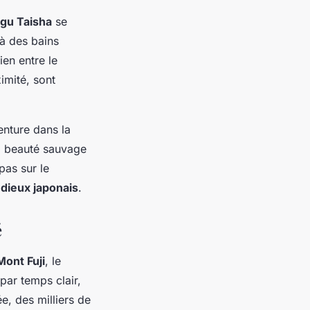
gu Taisha
se
 à des bains
ien entre le
imité, sont
enture dans la
la beauté sauvage
pas sur le
s
dieux japonais
.
é
Mont Fuji
, le
ar temps clair,
, des milliers de