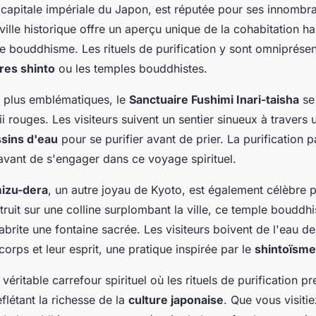
 capitale impériale du Japon, est réputée pour ses innombr
 ville historique offre un aperçu unique de la cohabitation 
le bouddhisme. Les rituels de purification y sont omniprésen
res shinto
ou les temples bouddhistes.
es plus emblématiques, le
Sanctuaire Fushimi Inari-taisha
se 
rii rouges. Les visiteurs suivent un sentier sinueux à travers 
sins d'eau
pour se purifier avant de prier. La purification p
 avant de s'engager dans ce voyage spirituel.
izu-dera
, un autre joyau de Kyoto, est également célèbre p
truit sur une colline surplombant la ville, ce temple bouddh
abrite une fontaine sacrée. Les visiteurs boivent de l'eau de
 corps et leur esprit, une pratique inspirée par le
shintoïsme
 véritable carrefour spirituel où les rituels de purification p
flétant la richesse de la
culture japonaise
. Que vous visiti