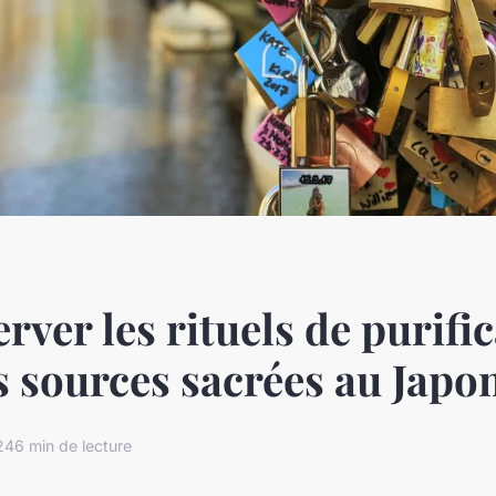
rver les rituels de purifi
s sources sacrées au Japo
24
6 min de lecture