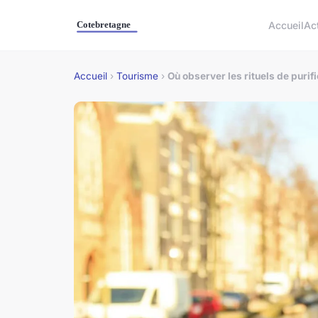
Accueil
Ac
Accueil
›
Tourisme
›
Où observer les rituels de puri