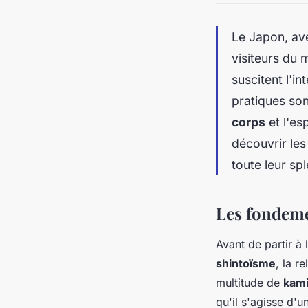
Le Japon, ave
visiteurs du 
suscitent l'in
pratiques so
corps
et l'es
découvrir le
toute leur sp
Les fondeme
Avant de partir à
shintoïsme
, la r
multitude de
kam
qu'il s'agisse d'