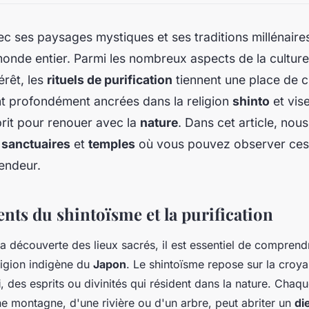
c ses paysages mystiques et ses traditions millénaires
monde entier. Parmi les nombreux aspects de la culture
térêt, les
rituels de purification
tiennent une place de c
nt profondément ancrées dans la religion
shinto
et vise
prit pour renouer avec la
nature
. Dans cet article, nou
s
sanctuaires
et
temples
où vous pouvez observer ces 
lendeur.
nts du shintoïsme et la purification
 la découverte des lieux sacrés, il est essentiel de compren
eligion indigène du
Japon
. Le shintoïsme repose sur la croy
i
, des esprits ou divinités qui résident dans la nature. Chaq
une montagne, d'une rivière ou d'un arbre, peut abriter un
di