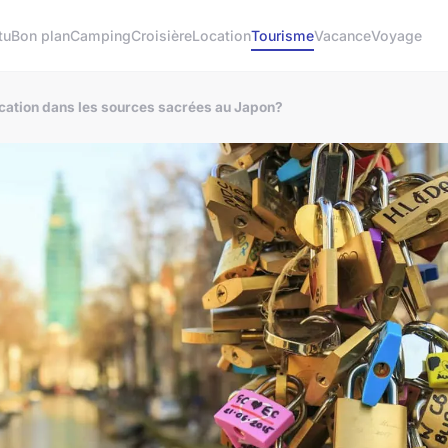
tu
Bon plan
Camping
Croisière
Location
Tourisme
Vacance
Voyage
fication dans les sources sacrées au Japon?