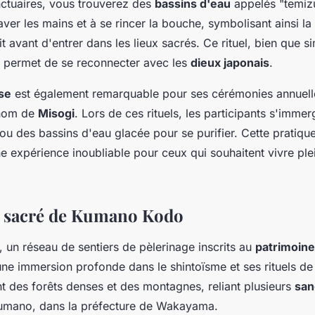
nctuaires, vous trouverez des
bassins d'eau
appelés "temizu
laver les mains et à se rincer la bouche, symbolisant ainsi la
it avant d'entrer dans les lieux sacrés. Ce rituel, bien que s
et permet de se reconnecter avec les
dieux japonais
.
Ise
est également remarquable pour ses cérémonies annuelle
 nom de
Misogi
. Lors de ces rituels, les participants s'imme
 ou des bassins d'eau glacée pour se purifier. Cette pratiqu
ne expérience inoubliable pour ceux qui souhaitent vivre ple
s sacré de Kumano Kodo
, un réseau de sentiers de pèlerinage inscrits au
patrimoine
ne immersion profonde dans le shintoïsme et ses rituels de 
t des forêts denses et des montagnes, reliant plusieurs
san
Kumano, dans la préfecture de Wakayama.