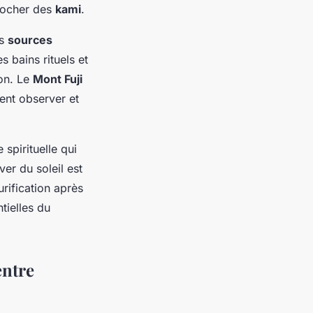
procher des
kami
.
es
sources
 bains rituels et
on. Le
Mont Fuji
ent observer et
spirituelle qui
er du soleil est
rification après
ntielles du
entre