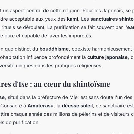
 un aspect central de cette religion. Pour les Japonais, se p
ndre acceptable aux yeux des
kami
. Les
sanctuaires shinto
rituels se déroulent. La purification se fait souvent par l'
ea
 pure et capable de laver les impuretés.
en que distinct du
bouddhisme
, coexiste harmonieusement 
cohabitation influence profondément la
culture japonaise
, 
versité uniques dans les pratiques religieuses.
res d'Ise : au cœur du shintoïsme
Ise
, situé dans la préfecture de Mie, est sans doute l'un des 
 Consacré à
Amaterasu
, la
déesse soleil
, ce sanctuaire est
attire chaque année des millions de pèlerins et de visiteurs 
ls de purification.