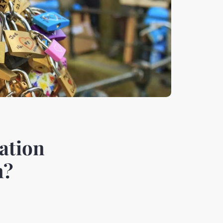
cation
n?