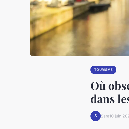
TOURISME
Où obse
dans le
S
Sara
10 juin 20