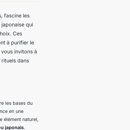
, fascine les
 japonaise qui
hoix. Ces
nt à purifier le
s vous invitons à
rituels dans
dre les bases du
ance en une
ue élément naturel,
eu japonais
.