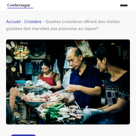
Accueil
›
Croisière
›
Quelles croisières offrent des visites
guidées des marchés aux poissons au Japon?